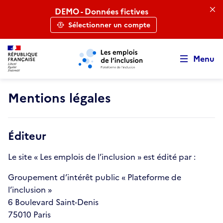
Retour au début de la page
Panneau de gestion des cookies
Aller au menu principal
Aller au contenu principal
DEMO - Données fictives
Sélectionner un compte
Menu
Mentions légales
Éditeur
Le site « Les emplois de l’inclusion » est édité par :
Groupement d’intérêt public « Plateforme de
l’inclusion »
6 Boulevard Saint-Denis
75010 Paris