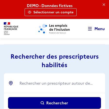
Retour au début de la page
Panneau de gestion des cookies
Aller au menu principal
Aller au contenu principal
DEMO - Données fictives
Sélectionner un compte
Menu
Rechercher des prescripteurs
habilités
Rechercher un prescripteur autour de…
Ville
Rechercher