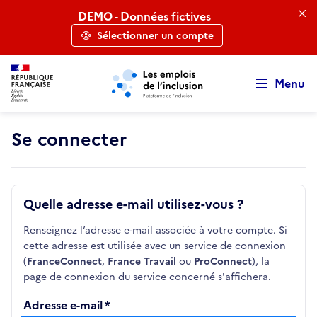
Retour au début de la page
Panneau de gestion des cookies
Aller au menu principal
Aller au contenu principal
DEMO - Données fictives
Sélectionner un compte
Menu
Se connecter
Quelle adresse e-mail utilisez-vous ?
Renseignez l’adresse e-mail associée à votre compte. Si
cette adresse est utilisée avec un service de connexion
(
FranceConnect
,
France Travail
ou
ProConnect
), la
page de connexion du service concerné s'affichera.
Adresse e-mail